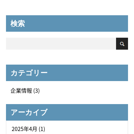
ダー職として５年以上の経験がある方。 ※データセンタ
ー業界に直接または間接的に携わった経験が必須 〈専門
検索
職：実務担当者〉：若干名 ◆上記の全部または一部の経
験・知識等を有する方で当社の業務に興味をお持ちの
方。
◆設計、設計監理職
設計事務所、ゼネコン等で、
データセンターや物流施設の設計経験10年以上を有する
方。 ※CAD設計ソフトの使用経験必須。建築士等の有資
格者が望ましい。 給与 スキル、経験、現在の収入に応じ
カテゴリー
て柔軟に決定します。
応募方法
当社
HPお問い合わせ
欄
、若しくは
info@di-lab.biz
のメールでお問い合わせ
ください。 後日担当者より、ご連絡申し上げます。
企業情報 (3)
アーカイブ
2025年4月 (1)