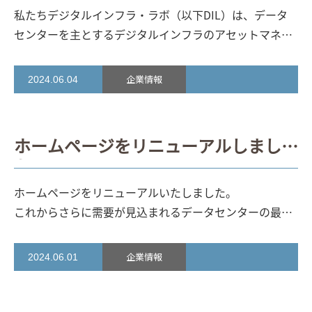
私たちデジタルインフラ・ラボ（以下DIL）は、データ
センターを主とするデジタルインフラのアセットマネジ
メント会社として創業しました。 大規模案件を少数精鋭
のチームとして推進していくプロフェッショナル人材を
企業情報
2024.06.04
募集します。 募集ポスト・求める職務経験 〈管理職：経
営幹部候補〉
◆オフィスマネージャ
管理部門において、
総務、人事、経理等の複数領域で実務経験10年以上を有
ホームページをリニューアルしまし
している方。 または、管理部門全体の実務責任者として
た。
の経験が５年以上ある方。
◆アセットマネジメント業務
責任者
投資にかかるアンダーライティング及びデューデ
ホームページをリニューアルいたしました。
リジェンス、投資期間中のレポーティング、投資家、レ
これからさらに需要が見込まれるデータセンターの最新
ンダー等との交渉・調整等、一連の実務経験10年以上を
情報に加え弊社の事業についても情報を発信して参りま
有し、リーダー職として５年以上の経験がある方。 ※エ
す。
企業情報
2024.06.01
クセル上級の知識が必須
◆投資営業責任者
金融機関、
引き続きデジタルインフラ・ラボをよろしくお願いいた
投資ファンド、投資会社、AM会社、ゼネコン、デベロッ
します。
パー、不動産会社等での営業経験10年以上を有し、リー