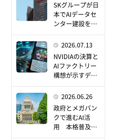
SKグループが日
本でAIデータセ
ンター建設を構
想 国内市場へ
の影響に注目
2026.07.13
NVIDIAの決算と
AIファクトリー
構想が示すデー
タセンター市場
の成長性
2026.06.26
政府とメガバン
クで進むAI活
用 本格普及が
もたらすデータ