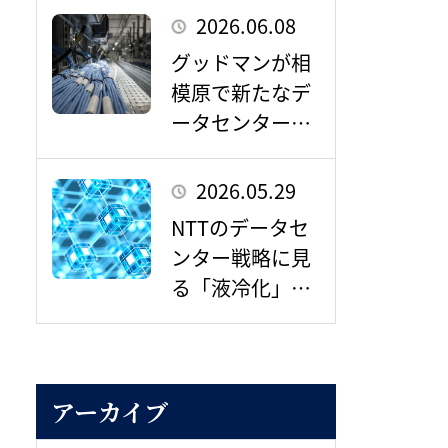
センター需要の
2026.06.08
拡大
グッドマンが相
模原で新たなデ
ータセンターキ
ャンパス構想
– 東京圏デジタ
2026.05.29
ルインフラの重
NTTのデータセ
要拠点として存
ンター戦略に見
在感を増すか –
る「液冷化」と
地域共生 AI時
代の新たなイン
フラ整備とは
アーカイブ