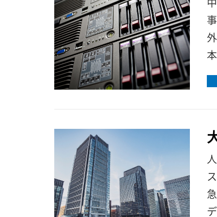
中
事
外
い
人