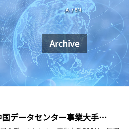
JA
EN
Archive
中国データセンター事業大手
GDS、府中市にデータセンター建