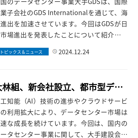
国のデータセンター事業大手GDSは、国際
設を発表
業子会社のGDS Internationalを通じて、海
進出を加速させています。今回はGDSが日
本市場進出を発表したことについて紹介して
きます。 中国データセンター事業 […]
2024.12.24
トピックス＆ニュース
大林組、新会社設立、都市型デー
タセンター開発事業に参入を発表
工知能（AI）技術の進歩やクラウドサービ
スの利用拡大により、データセンター市場は
急速な成長を続けています。今回は、国内の
データセンター事業に関して、大手建設会社