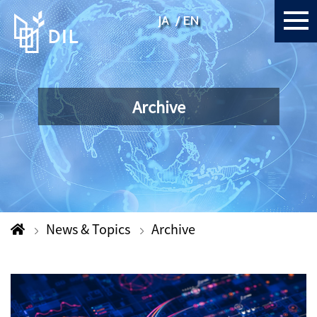
JA
EN
Archive
News & Topics
Archive