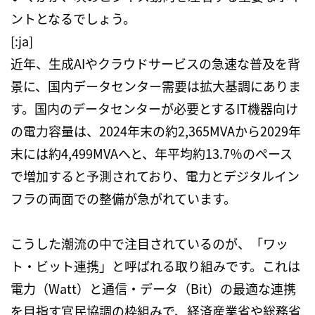
ントとなるでしょう。
[:ja]
近年、生成
AI
やクラウドサービスの急速な普及を背
景に、国内データセンター需要は拡大基調にありま
す。国内のデータセンターが必要とする
IT
機器向け
の電力容量は、
2024
年末の約
2,365MVA
から
2029
年
末には約
4,499MVA
へと、年平均約
13.7
％のペース
で増加すると予測されており、電力とデジタルイン
フラの両面での整備が急がれています。
こうした潮流の中で注目されているのが、「ワッ
ト・ビット連携」と呼ばれる取り組みです。これは
電力（
Watt
）と通信・データ（
Bit
）の最適な連携
を目指す官民協調の枠組みで、経済産業省や総務省