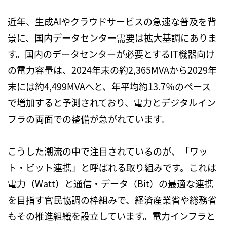
近年、生成
AI
やクラウドサービスの急速な普及を背
景に、国内データセンター需要は拡大基調にありま
す。国内のデータセンターが必要とする
IT
機器向け
の電力容量は、
2024
年末の約
2,365MVA
から
2029
年
末には約
4,499MVA
へと、年平均約
13.7
％のペース
で増加すると予測されており、電力とデジタルイン
フラの両面での整備が急がれています。
こうした潮流の中で注目されているのが、「ワッ
ト・ビット連携」と呼ばれる取り組みです。これは
電力（
Watt
）と通信・データ（
Bit
）の最適な連携
を目指す官民協調の枠組みで、経済産業省や総務省
もその推進組織を設立しています。電力インフラと