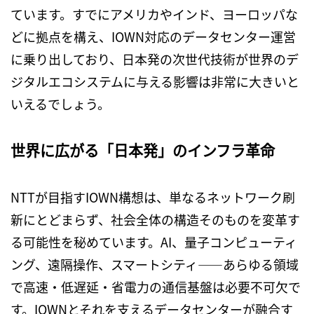
ています。すでにアメリカやインド、ヨーロッパな
どに拠点を構え、
IOWN
対応のデータセンター運営
に乗り出しており、日本発の次世代技術が世界のデ
ジタルエコシステムに与える影響は非常に大きいと
いえるでしょう。
世界に広がる「日本発」のインフラ革命
NTT
が目指す
IOWN
構想は、単なるネットワーク刷
新にとどまらず、社会全体の構造そのものを変革す
る可能性を秘めています。
AI
、量子コンピューティ
ング、遠隔操作、スマートシティ
――
あらゆる領域
で高速・低遅延・省電力の通信基盤は必要不可欠で
す。
IOWN
とそれを支えるデータセンターが融合す