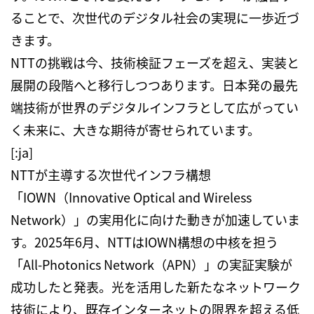
ることで、次世代のデジタル社会の実現に一歩近づ
きます。
NTT
の挑戦は今、技術検証フェーズを超え、実装と
展開の段階へと移行しつつあります。日本発の最先
端技術が世界のデジタルインフラとして広がってい
く未来に、大きな期待が寄せられています。
[:ja]
NTT
が主導する次世代インフラ構想
「
IOWN
（
Innovative Optical and Wireless
Network
）」の実用化に向けた動きが加速していま
す。
2025
年
6
月、
NTT
は
IOWN
構想の中核を担う
「
All-Photonics Network
（
APN
）」の実証実験が
成功したと発表。光を活用した新たなネットワーク
技術により、既存インターネットの限界を超える低