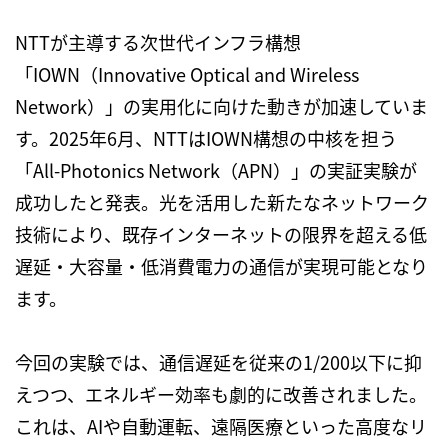
NTT
が主導する次世代インフラ構想
「
IOWN
（
Innovative Optical and Wireless
Network
）」の実用化に向けた動きが加速していま
す。
2025
年
6
月、
NTT
は
IOWN
構想の中核を担う
「
All-Photonics Network
（
APN
）」の実証実験が
成功したと発表。光を活用した新たなネットワーク
技術により、既存インターネットの限界を超える低
遅延・大容量・低消費電力の通信が実現可能となり
ます。
今回の実験では、通信遅延を従来の
1/200
以下に抑
えつつ、エネルギー効率も劇的に改善されました。
これは、
AI
や自動運転、遠隔医療といった高度なリ